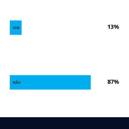
13%
SIM
87%
NÃO