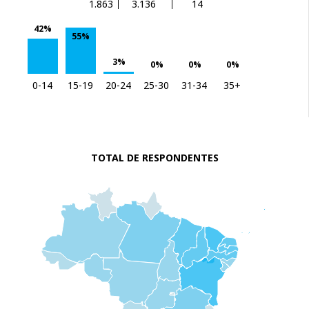
1.863
3.136
14
42%
55%
3%
0%
0%
0%
0-14
15-19
20-24
25-30
31-34
35+
TOTAL DE RESPONDENTES