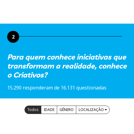
2
Para quem conhece iniciativas que
transformam a realidade, conhece
o Criativos?
15.290 responderam de 16.131 questionadas
Todos
IDADE
GÊNERO
LOCALIZAÇÃO