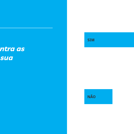
SIM
ntra as
 sua
NÃO