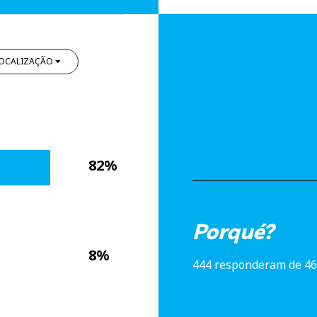
OCALIZAÇÃO
82%
Porqué?
8%
444 responderam de 46