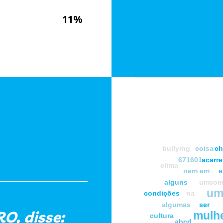
11%
bullying
coisa
c
671601
acarr
clima
nem
em
e
alguns
um
co
um
condições
na
algumas
ser
, disse:
mulh
cultura
abcd