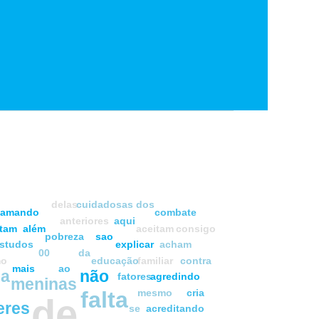
delas
cuidadosas
dos
hamando
combate
anteriores
aqui
etam
além
aceitam
consigo
pobreza
sao
studos
explicar
acham
00
da
mo
educação
familiar
contra
mais
ao
a
não
fatores
agredindo
meninas
falta
mesmo
cria
de
eres
se
acreditando