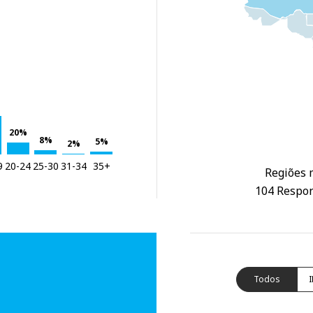
20%
8%
5%
2%
9
20-24
25-30
31-34
35+
Regiões m
104 Respon
Todos