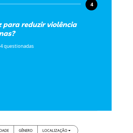
4
para reduzir violência
nas?
4 questionadas
IDADE
GÊNERO
LOCALIZAÇÃO