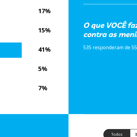
17%
O que VOCÊ faz 
15%
contra as meni
535 responderam de 55
41%
5%
7%
Todos