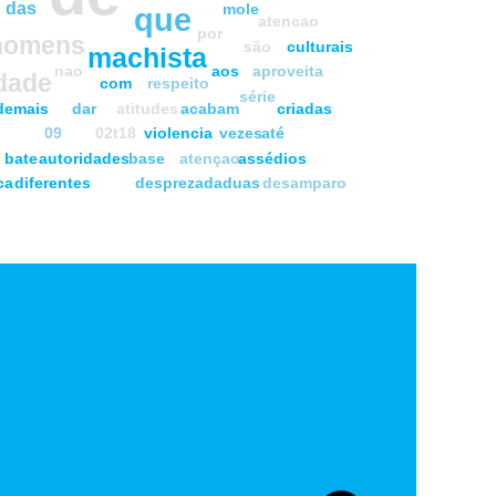
das
mole
que
atencao
por
homens
são
culturais
machista
nao
aos
aproveita
dade
com
respeito
série
demais
dar
atitudes
acabam
criadas
09
02t18
violencia
vezes
até
bate
autoridades
base
atençao
assédios
ca
diferentes
desprezada
duas
desamparo