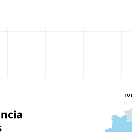
TOT
ência
s