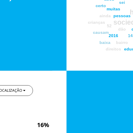
sei
certo
muitas
ainda
pessoas
socie
crianças
52
dão
causam
2016
14
baixa
bairro
direitos
edu
OCALIZAÇÃO
16%