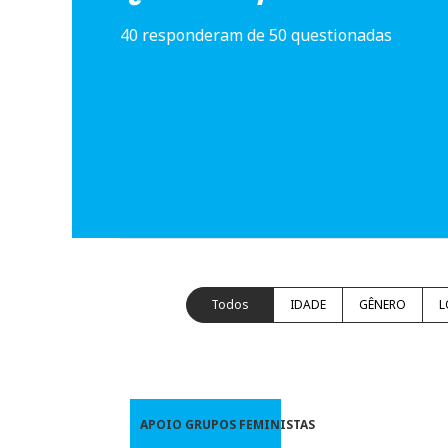
40 responderam de 50 questionadas
Todos
IDADE
GÊNERO
L
APOIO GRUPOS FEMINISTAS