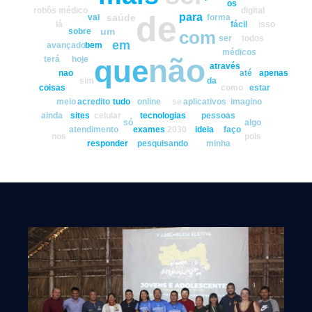
os
robôs
médico
digital
de
para
saúde
vai
forma
lá
fácil
isso
um
sobre
com
ser
todos
em
avançado
bem
médicos
não
que
terá
hoje
através
nao
até
apenas
sim
da
coisas
como
estar
meio
acredito
tudo
online
se
aplicativos
imagino
ainda
sites
celular
tecnologias
pessoas
só
algo
atendimento
exames
2030
ideia
faço
nos
pois
responder
pesquisando
minha