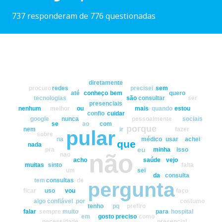
737 responderam de 776 questionadas
diretamente
procuro
redes
precisei
sem
até
conheço
bem
quero
tecnologias
são
consultar
ser
presenciais
nenhum
melhor
ou
mais
quando
estou
confio
cuidar
google
nunca
pessoalmente
sociais
se
ao
com
porque
nem
ir
fazer
pular
sobre
na
médico
usar
achei
que
nada
eu
pra
minha
isso
não
nao
acho
saúde
vejo
muitas
sinto
falta
um
sei
da
consulta
tem
consultas
de
pergunta
ficar
uso
vou
faço
algo
confiável
por
costumo
tenho
pq
prefiro
falar
sempre
muito
para
hospital
em
gosto
preciso
como
necessidade
presencial