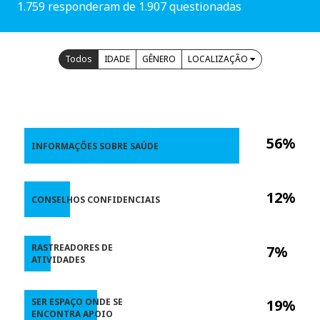
1.759 responderam de 1.907 questionadas
Todos
IDADE
GÊNERO
LOCALIZAÇÃO
56%
INFORMAÇÕES SOBRE SAÚDE
12%
CONSELHOS CONFIDENCIAIS
RASTREADORES DE
7%
ATIVIDADES
SER ESPAÇO ONDE SE
19%
ENCONTRA APOIO