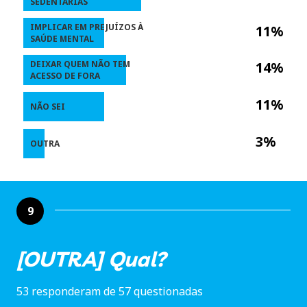
SEDENTÁRIAS
IMPLICAR EM PREJUÍZOS À
11%
SAÚDE MENTAL
DEIXAR QUEM NÃO TEM
14%
ACESSO DE FORA
11%
NÃO SEI
3%
OUTRA
9
[OUTRA] Qual?
53 responderam de 57 questionadas