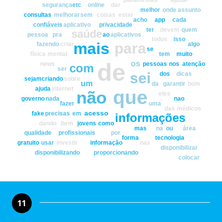
segurança
etc
online
dar
melhor
onde
assunto
consultas
melhorar
sem
coisas
estar
acho
app
cada
confiáveis
aplicativo
privacidade
ter
devem
quem
saúde
pessoa
pra
ao
aplicativos
todos
isso
mais
para
fazendo
criar
algo
se
física
mental
tem
muito
de
os
news
pessoas
nos
atenção
com
ser
sei
dos
dicas
sejam
criando
sobre
um
da
garantir
bom
ajuda
internet
que
não
eles
governo
nada
nao
fazer
uma
das
médicos
acesso
fake
precisas
em
informações
dando
bem
jovens
como
mas
na
ou
área
qualidade
profissionais
por
forma
tecnologia
gratuito
usar
investir
informação
nas
disponibilizar
disponibilizando
proporcionando
colocar
11