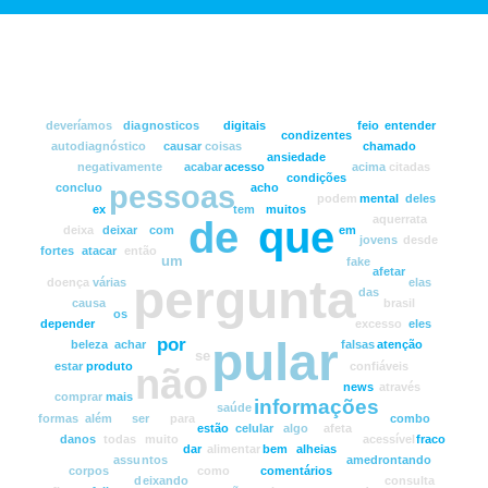
deveríamos
diagnosticos
digitais
feio
entender
condizentes
autodiagnóstico
causar
coisas
chamado
ansiedade
negativamente
acabar
acesso
acima
citadas
condições
pessoas
concluo
acho
podem
mental
deles
ex
tem
muitos
aquerrata
de
que
deixa
deixar
com
em
jovens
desde
fortes
atacar
então
um
fake
afetar
pergunta
doença
várias
elas
das
causa
brasil
os
depender
excesso
eles
pular
por
beleza
achar
falsas
atenção
se
estar
produto
confiáveis
não
news
através
comprar
mais
informações
saúde
formas
além
ser
para
combo
estão
celular
algo
afeta
danos
todas
muito
acessível
fraco
dar
alimentar
bem
alheias
assuntos
amedrontando
corpos
como
comentários
deixando
consulta