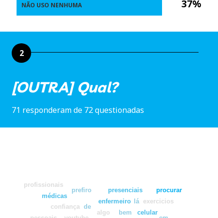
37%
NÃO USO NENHUMA
2
[OUTRA] Qual?
71 responderam de 72 questionadas
profissionais
prefiro
presenciais
procurar
médicas
enfermeiro
lá
exercicios
confiança
de
algo
bem
celular
pessoais
youtube
em