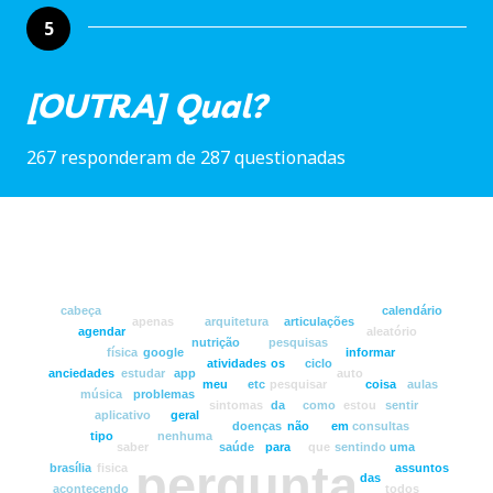
5
[OUTRA] Qual?
267 responderam de 287 questionadas
cabeça
calendário
apenas
arquitetura
articulações
agendar
aleatório
nutrição
pesquisas
física
google
informar
atividades
os
ciclo
anciedades
estudar
app
auto
meu
etc
pesquisar
coisa
aulas
música
problemas
sintomas
da
como
estou
sentir
aplicativo
geral
doenças
não
em
consultas
tipo
nenhuma
saber
saúde
para
que
sentindo
uma
pergunta
brasília
fisica
assuntos
das
acontecendo
todos