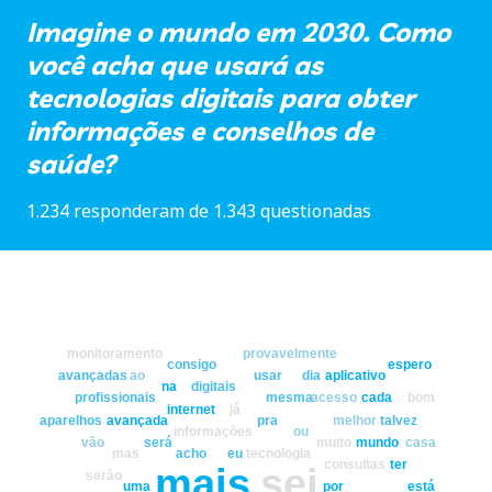
Imagine o mundo em 2030. Como
você acha que usará as
tecnologias digitais para obter
informações e conselhos de
saúde?
1.234 responderam de 1.343 questionadas
monitoramento
provavelmente
consigo
espero
avançadas
ao
usar
dia
aplicativo
na
digitais
profissionais
mesma
acesso
cada
bom
internet
já
aparelhos
avançada
pra
melhor
talvez
informações
ou
vão
será
muito
mundo
casa
mas
acho
eu
tecnologia
consultas
ter
mais
sei
serão
uma
por
está