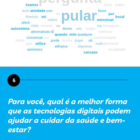
exames
dizer
beber
pular
bem
atividade
uso
fazer
de
por
doença
sei
bucal
sobre
menstrual
aferir
chás
mental
eu
oq
instagram
autoestima
dores
um
todas
alternativas
lá
nenhum
quando
mim
qualquer
conversar
ou
comunicação
bulas
pode
minha
jogar
só
vejo
utilizo
tudo
procurar
alérgica
algumas
autismos
atualidade
cancaso
6
Para você, qual é a melhor forma
que as tecnologias digitais podem
ajudar a cuidar da saúde e bem-
estar?