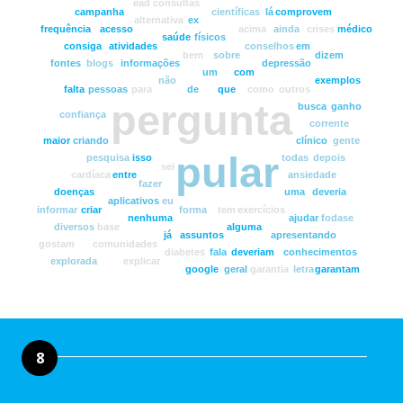
ead
consultas
campanha
científicas
lá
comprovem
alternativa
ex
frequência
acesso
acima
ainda
crises
médico
saúde
físicos
consiga
atividades
conselhos
em
bem
sobre
dizem
fontes
blogs
informações
depressão
um
com
não
exemplos
falta
pessoas
para
de
que
como
outros
pergunta
busca
ganho
confiança
corrente
maior
criando
clínico
gente
pular
pesquisa
isso
todas
depois
sei
cardíaca
entre
ansiedade
fazer
doenças
uma
deveria
aplicativos
eu
informar
criar
forma
tem
exercícios
nenhuma
ajudar
fodase
diversos
base
alguma
já
assuntos
apresentando
gostam
comunidades
diabetes
fala
deveriam
conhecimentos
explorada
explicar
google
geral
garantia
letra
garantam
8