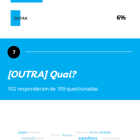
6%
OUTRA
7
[OUTRA] Qual?
102 responderam de 109 questionadas
jogos
mesmo
leituras
muita
muitas
física
físicas
elevação
feito
específicos
estudando