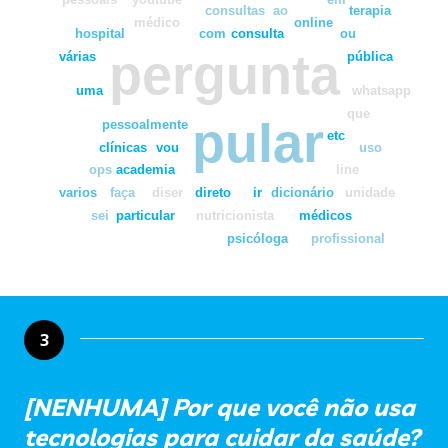
consultas
ao
terapia
médico
online
hospital
com
consulta
ou
pergunta
várias
pública
uma
whatsapp
que
pular
pessoalmente
etc
clínicas
vou
uso
ops
academia
line
varios
faça
diser
direto
ir
dicionário
unidade
sei
particular
nutricionista
médicos
psicóloga
profissional
3
[NENHUMA] Por que você não usa
tecnologias para cuidar da saúde?