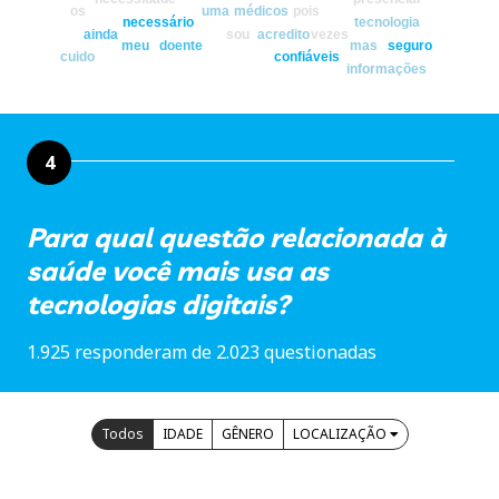
os
uma
médicos
pois
necessário
tecnologia
ainda
sou
acredito
vezes
meu
doente
mas
seguro
cuido
confiáveis
informações
4
Para qual questão relacionada à
saúde você mais usa as
tecnologias digitais?
1.925 responderam de 2.023 questionadas
Todos
IDADE
GÊNERO
LOCALIZAÇÃO