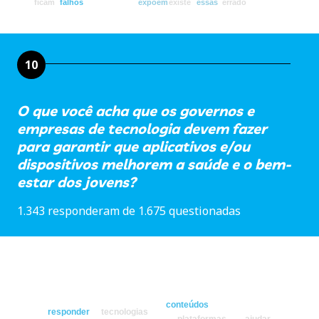
ficam
falhos
expõem
existe
essas
errado
10
O que você acha que os governos e
empresas de tecnologia devem fazer
para garantir que aplicativos e/ou
dispositivos melhorem a saúde e o bem-
estar dos jovens?
1.343 responderam de 1.675 questionadas
conteúdos
responder
tecnologias
plataformas
ajudar