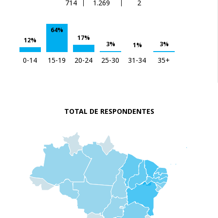
714
1.269
2
64%
17%
12%
3%
3%
1%
0-14
15-19
20-24
25-30
31-34
35+
TOTAL DE RESPONDENTES