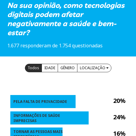
Na sua opinião, como tecnologias
digitais podem afetar
negativamente a saúde e bem-
estar?
1.677 responderam de 1.754 questionadas
Todos
IDADE
GÊNERO
LOCALIZAÇÃO
20%
PELA FALTA DE PRIVACIDADE
INFORMAÇÕES DE SAÚDE
24%
IMPRECISAS
TORNAR AS PESSOAS MAIS
16%