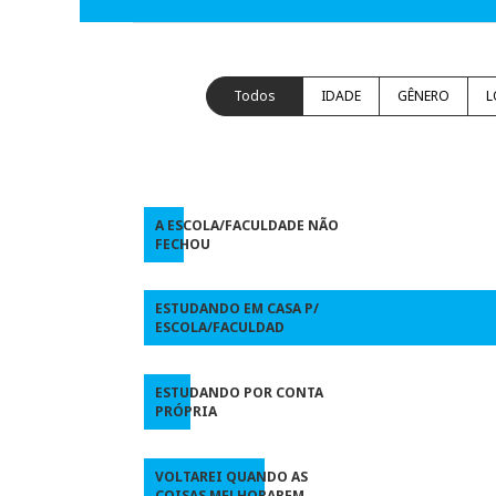
Todos
IDADE
GÊNERO
L
A ESCOLA/FACULDADE NÃO
FECHOU
ESTUDANDO EM CASA P/
ESCOLA/FACULDAD
ESTUDANDO POR CONTA
PRÓPRIA
VOLTAREI QUANDO AS
COISAS MELHORAREM