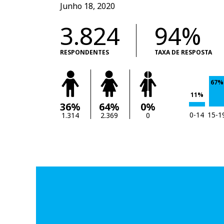
Junho 18, 2020
3.824
94%
RESPONDENTES
TAXA DE RESPOSTA
67%
11%
36%
64%
0%
0-14
15-1
1.314
2.369
0