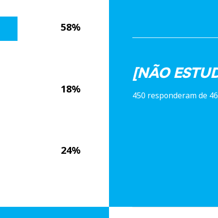
58%
[NÃO ESTUD
18%
450 responderam de 46
24%