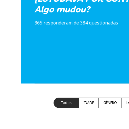
Algo mudou?
365 responderam de 384 questionadas
Todos
IDADE
GÊNERO
L