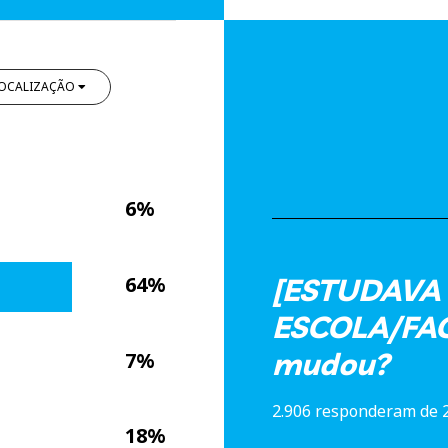
OCALIZAÇÃO
6%
64%
[ESTUDAVA
ESCOLA/FA
mudou?
7%
2.906 responderam de 
18%