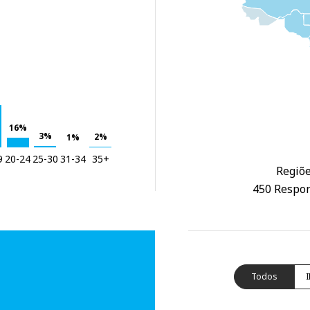
16%
3%
2%
1%
9
20-24
25-30
31-34
35+
Regiõe
450 Respon
Todos