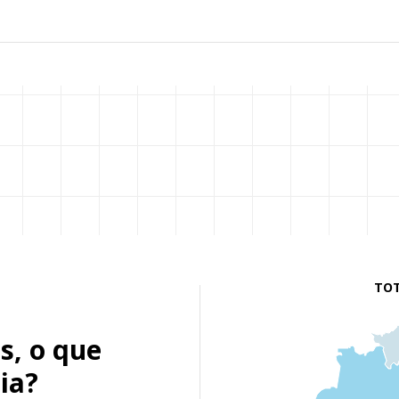
TOT
s, o que
ia?