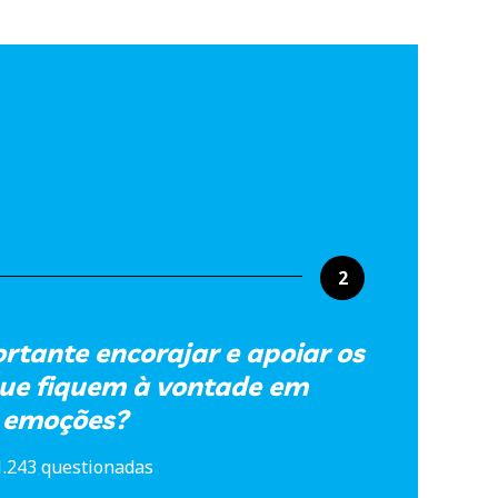
2
rtante encorajar e apoiar os
ue fiquem à vontade em
s emoções?
1.243 questionadas