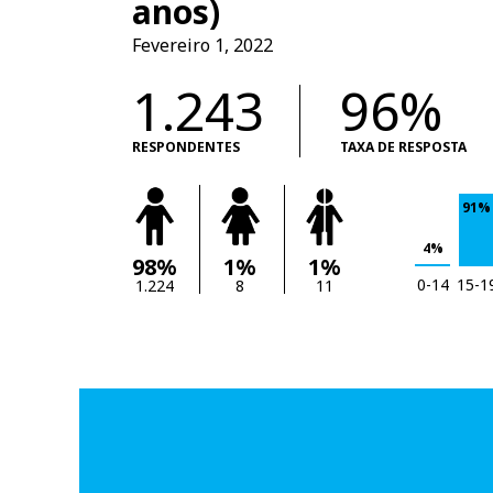
anos)
Fevereiro 1, 2022
1.243
96%
RESPONDENTES
TAXA DE RESPOSTA
91%
4%
98%
1%
1%
0-14
15-1
1.224
8
11