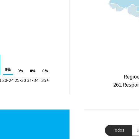
5%
0%
0%
0%
Regiõe
9
20-24
25-30
31-34
35+
262 Respon
Todos