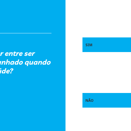
SIM
 entre ser
panhado quando
úde?
NÃO