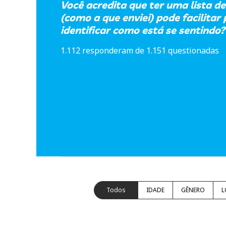
Você acredita que ter uma lista d
(como a que enviei) pode facilitar
identificar como está se sentindo?
1.112 responderam de 1.151 questionadas
Todos
IDADE
GÊNERO
L