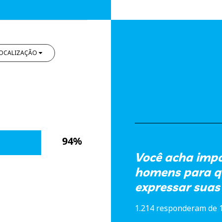
OCALIZAÇÃO
94%
Você acha impo
homens para q
expressar sua
1.214 responderam de 