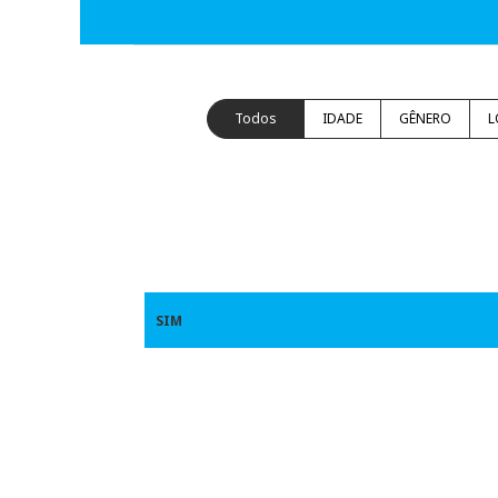
Todos
IDADE
GÊNERO
L
SIM