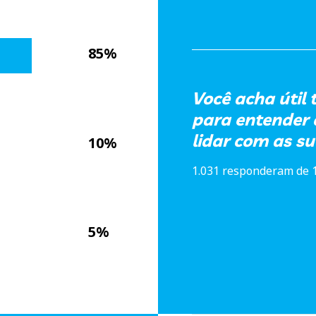
85%
Você acha útil
para entender 
lidar com as s
10%
1.031 responderam de 
5%