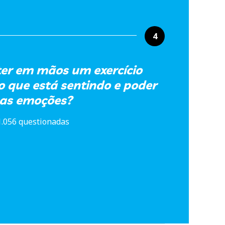
4
 ter em mãos um exercício
o que está sentindo e poder
uas emoções?
1.056 questionadas