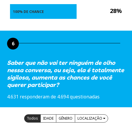
28%
100% DE CHANCE
6
Saber que não vai ter ninguém de olho
nessa conversa, ou seja, ela é totalmente
sigilosa, aumenta as chances de você
querer participar?
4.631 responderam de 4.694 questionadas
Todos
IDADE
GÊNERO
LOCALIZAÇÃO