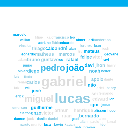
marcelo
filipe
kaio
francisco
leo
willian
abner
erik
anderson
adriano
fábio
eduardo
vinícius
lorenzo
luan
thiago
caio
andré
alan
josh
mateus
levi
matheus
marcos
leonardo
geovane
felipe
vitor
bruno
gustavo
rafael
adam
ou
ravi
pedro
joão
davi
jhon
junior
harry
diego
noah
oliver
heitor
gabriel
luís
jimin
apolo
dante
carlos
renan
não
luiz
will
ariel
henry
josé
lucas
sei
fernando
miguel
erick
edward
lion
igor
jesus
guilherme
emerson
arthur
henrique
alisson
hugo
enzo
victor
cleiton
ruan
bernardo
damon
jack
danilo
daniel
gael
alec
allan
paulo
jamal
naruto
murilo
luca
kevin
kauan
téo
gab
brayan