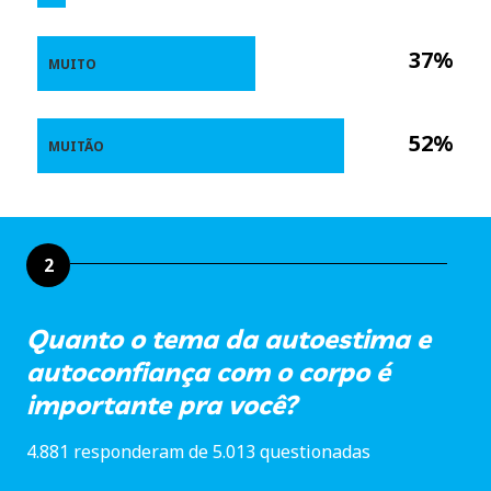
37%
MUITO
52%
MUITÃO
2
Quanto o tema da autoestima e
autoconfiança com o corpo é
importante pra você?
4.881 responderam de 5.013 questionadas