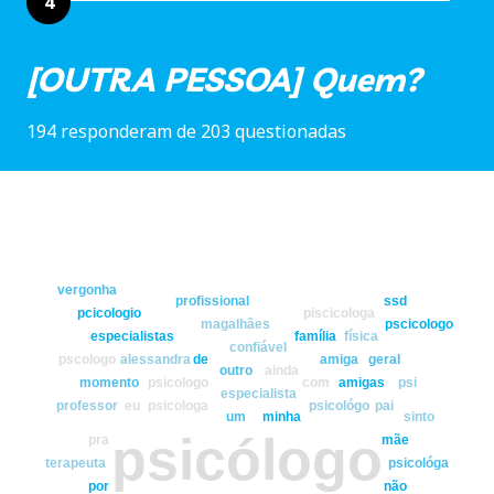
4
[OUTRA PESSOA] Quem?
194 responderam de 203 questionadas
vergonha
profissional
ssd
pcicologio
piscicologa
magalhães
pscicologo
especialistas
família
física
confiável
pscologo
alessandra
de
amiga
geral
outro
ainda
momento
psicologo
com
amigas
psi
especialista
professor
eu
psicologa
psicológo
pai
um
minha
sinto
psicólogo
pra
mãe
terapeuta
psicológa
por
não