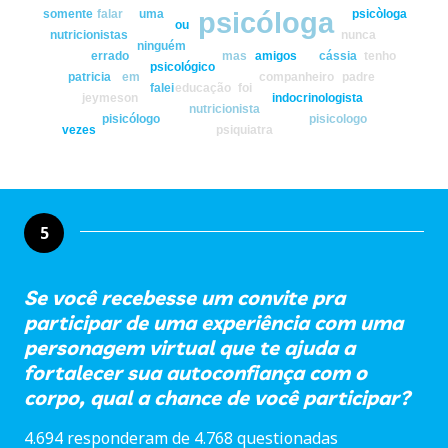
psicóloga
somente
falar
uma
psicòloga
ou
nutricionistas
nunca
ninguém
errado
mas
amigos
cássia
tenho
psicológico
patricia
em
companheiro
padre
falei
educação
foi
jeymeson
indocrinologista
nutricionista
pisicólogo
pisicologo
vezes
psiquiatra
5
Se você recebesse um convite pra
participar de uma experiência com uma
personagem virtual que te ajuda a
fortalecer sua autoconfiança com o
corpo, qual a chance de você participar?
4.694 responderam de 4.768 questionadas