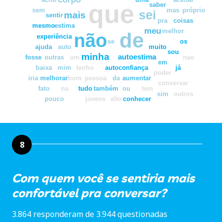
que
saber
sem
mas
próprio
sei
mais
sentir
pra
coisas
mesmo
estima
meu
melhor
de
não
experiência
se
os
ajuda
auto
muito
sou
minha
autoestima
fosse
outras
um
nao
em
baixa
mim
tenho
autoconfiança
já
poder
iria
melhorar
bom
pessoa
da
aumentar
conversar
fato
na
tudo
também
ou
tem
sim
outros
pouco
jovens
alto
conhecer
8
Com quem você se sentiria mais
confortável pra conversar?
3.864 responderam de 3.944 questionadas