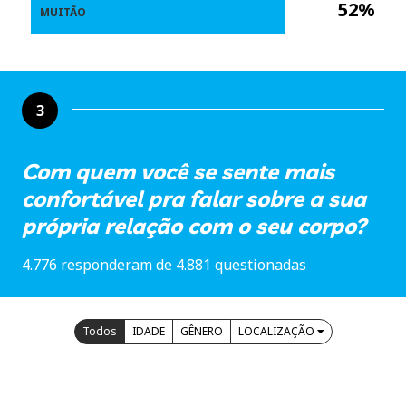
52%
MUITÃO
3
Com quem você se sente mais
confortável pra falar sobre a sua
própria relação com o seu corpo?
4.776 responderam de 4.881 questionadas
Todos
IDADE
GÊNERO
LOCALIZAÇÃO