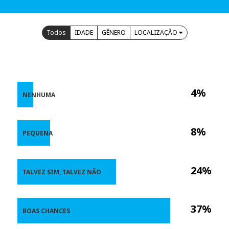
Todos
IDADE
GÊNERO
LOCALIZAÇÃO
4%
NENHUMA
8%
PEQUENA
24%
TALVEZ SIM, TALVEZ NÃO
37%
BOAS CHANCES