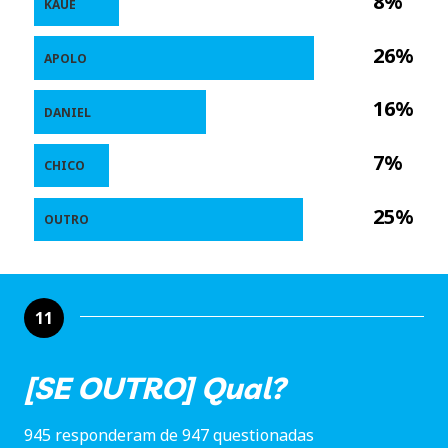
8%
KAUÊ
26%
APOLO
16%
DANIEL
7%
CHICO
25%
OUTRO
11
[SE OUTRO] Qual?
945 responderam de 947 questionadas