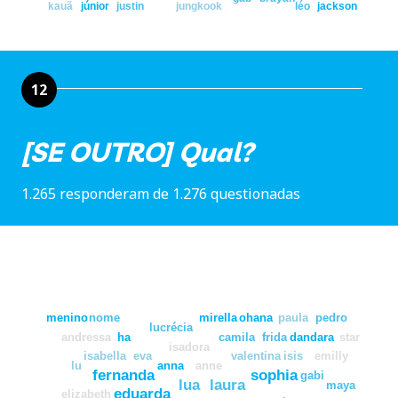
kauã
júnior
justin
jungkook
léo
jackson
12
[SE OUTRO] Qual?
1.265 responderam de 1.276 questionadas
menino
nome
mirella
ohana
paula
pedro
lucrécia
andressa
ha
camila
frida
dandara
star
isadora
isabella
eva
valentina
isis
emilly
lu
anna
anne
fernanda
sophia
gabi
lua
laura
maya
eduarda
elizabeth