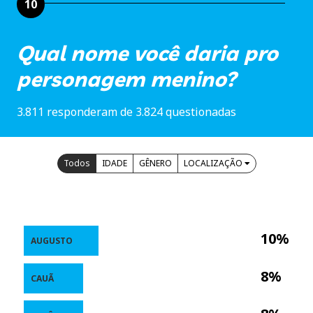
10
Qual nome você daria pro
personagem menino?
3.811 responderam de 3.824 questionadas
Todos
IDADE
GÊNERO
LOCALIZAÇÃO
10%
AUGUSTO
8%
CAUÃ