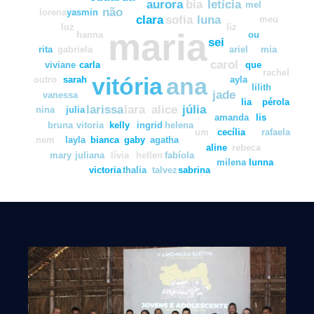
aurora
bia
letícia
mel
não
lorena
yasmin
clara
sofia
luna
meu
luz
liz
maria
hanna
ou
sei
rita
gabriela
ariel
mia
carol
viviane
carla
que
rachel
vitória
ana
outro
sarah
ayla
lilith
jade
vanessa
lia
pérola
larissa
lara
alice
júlia
nina
julia
amanda
lis
bruna
vitoria
kelly
ingrid
helena
um
cecília
rafaela
nem
layla
bianca
gaby
agatha
aline
rebeca
mary
juliana
lívia
hellen
fabíola
milena
lunna
victoria
thalia
talvez
sabrina