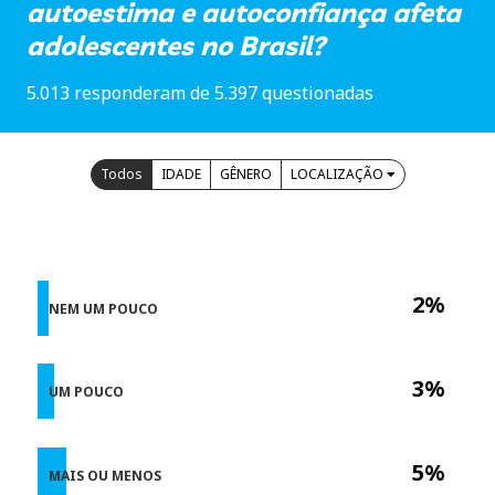
autoestima e autoconfiança afeta
adolescentes no Brasil?
5.013 responderam de 5.397 questionadas
Todos
IDADE
GÊNERO
LOCALIZAÇÃO
2%
NEM UM POUCO
3%
UM POUCO
5%
MAIS OU MENOS