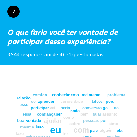
7
O que faria você ter vontade de
participar dessa experiência?
3.944 responderam de 4.631 questionadas
comigo
conhecimento
realmente
problema
relação
só
aprender
curiosidade
talvez
pois
esse
participar
vai
seria
conversa
algo
ao
nada
essa
confiança
ser
bem
falar
assunto
como
ajudar
boa
vontade
pessoas
por
sobre
sinto
eu
mesma
isso
com
para
alguém
ela
ter
fazer
corpo
acho
uma
aceitar