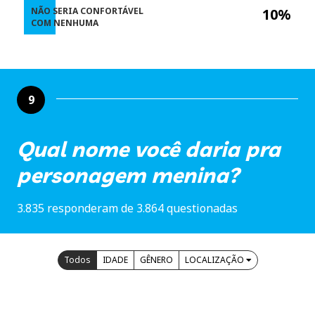
NÃO SERIA CONFORTÁVEL
10%
COM NENHUMA
9
Qual nome você daria pra
personagem menina?
3.835 responderam de 3.864 questionadas
Todos
IDADE
GÊNERO
LOCALIZAÇÃO