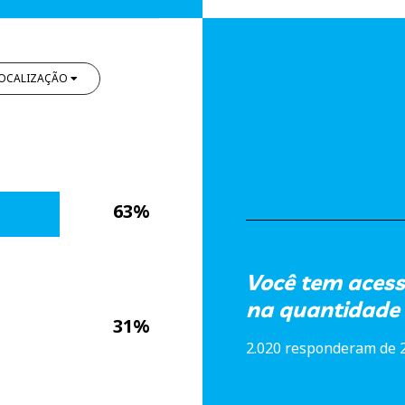
OCALIZAÇÃO
63%
Você tem acess
na quantidade 
31%
2.020 responderam de 