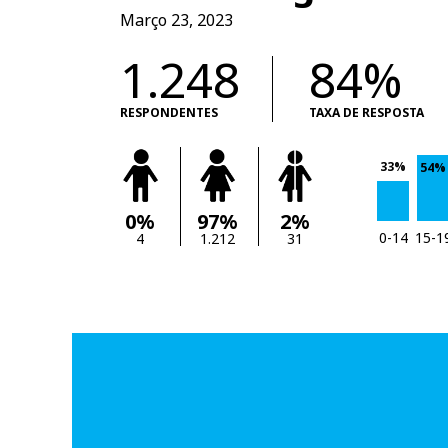
Março 23, 2023
1.248
84%
RESPONDENTES
TAXA DE RESPOSTA
33%
54%
0%
97%
2%
0-14
15-1
4
1.212
31