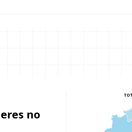
TOT
heres no