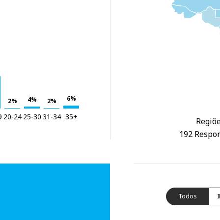
6%
4%
2%
2%
9
20-24
25-30
31-34
35+
Regiõe
192 Respon
Todos