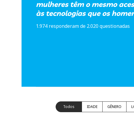
mulheres têm o mesmo acess
às tecnologias que os home
1.974 responderam de 2.020 questionadas
Todos
IDADE
GÊNERO
L