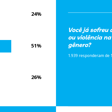
24%
Você já sofreu
ou violência na
gênero?
51%
1.939 responderam de 
26%