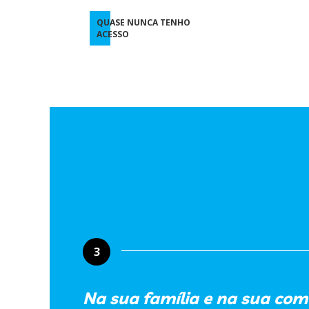
QUASE NUNCA TENHO
ACESSO
3
Na sua família e na sua com