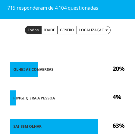
715 responderam de 4.104 questionadas
Todos
IDADE
GÊNERO
LOCALIZAÇÃO
20%
OLHEI AS CONVERSAS
4%
FINGI Q ERA A PESSOA
63%
SAI SEM OLHAR