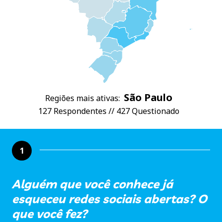
São Paulo
Regiões mais ativas:
127 Respondentes // 427 Questionado
1
Alguém que você conhece já
esqueceu redes sociais abertas? O
que você fez?