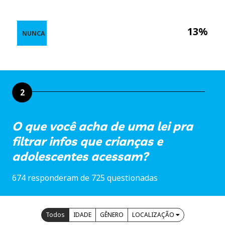
13%
NUNCA
2
O que você acha de uma lei pra
filtrar infos que crianças e
adolescentes acessam?
674 responderam de 725 questionadas
Todos
IDADE
GÊNERO
LOCALIZAÇÃO