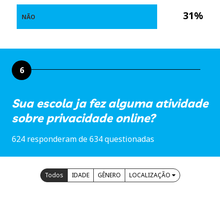
31%
NÃO
6
Sua escola ja fez alguma atividade
sobre privacidade online?
624 responderam de 634 questionadas
Todos
IDADE
GÊNERO
LOCALIZAÇÃO