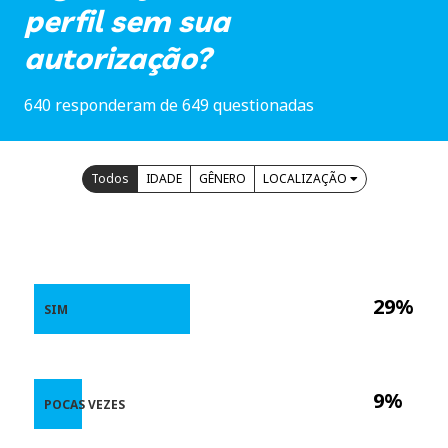
perfil sem sua
autorização?
640 responderam de 649 questionadas
Todos
IDADE
GÊNERO
LOCALIZAÇÃO
29%
SIM
9%
POCAS VEZES