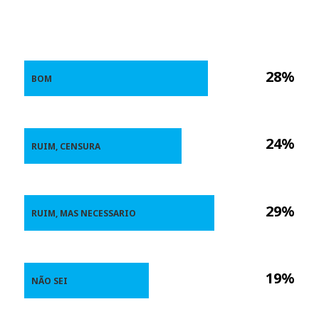
28%
BOM
24%
RUIM, CENSURA
29%
RUIM, MAS NECESSARIO
19%
NÃO SEI