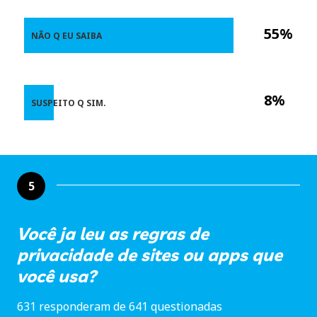
55%
NÃO Q EU SAIBA
8%
SUSPEITO Q SIM.
5
Você ja leu as regras de
privacidade de sites ou apps que
você usa?
631 responderam de 641 questionadas