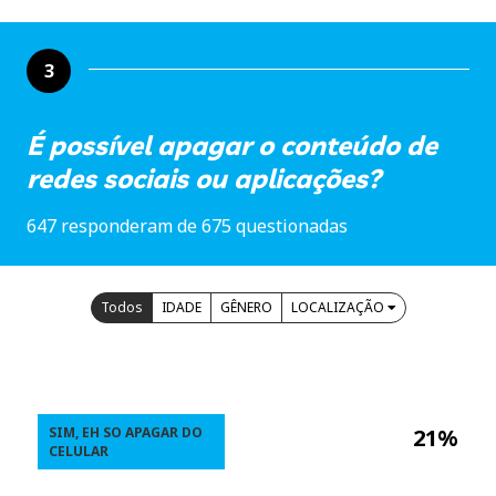
3
É possível apagar o conteúdo de
redes sociais ou aplicações?
647 responderam de 675 questionadas
Todos
IDADE
GÊNERO
LOCALIZAÇÃO
SIM, EH SO APAGAR DO
21%
CELULAR